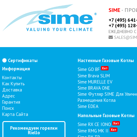
SIME
- ПРО
+7 (495) 641
+7 (495) 128
ЕЖЕДНЕВНО С
SALES@SIM
Сертификаты
Настенные Газовые Котлы
Информация
Хит
Sime GO BF
Sime Brava SLIM
Контакты
Sime MURELLE EV
Как Купить
Sime BRAVA ONE
Доставка
Sime Футляр SIME Для Уличн
Адрес
Размещения Котла
Гарантия
Sime EDEA
Поиск
Карта Сайта
Напольные Газовые Котлы
Хит
Sime RX CE IONO
Рекомендуем горелки
Хит
Sime RMG MK II
Riello