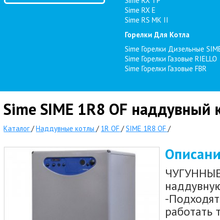
Sime RX TP
Sime RX E
Sime RS MK II
Горелки Для Котла
Sime Горелки Дизельные SIM
Sime Горелки Газовые RIELLO
Sime Горелки Газовые FBR
Sime SIME 1R8 OF наддувный к
Каталог
/
Наддувные котлы
/
1R OF
/
SIME 1R8 OF
/
Описан
ЧУГУННЫЕ 
наддувную
-Подходят
работать 