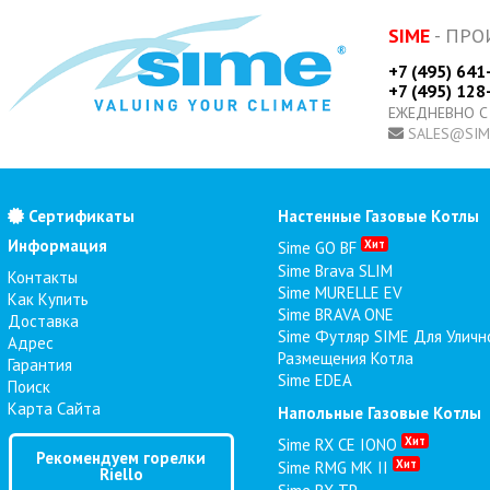
SIME
- ПРО
+7 (495) 641
+7 (495) 128
ЕЖЕДНЕВНО С
SALES@SIM
Сертификаты
Настенные Газовые Котлы
Информация
Хит
Sime GO BF
Sime Brava SLIM
Контакты
Sime MURELLE EV
Как Купить
Sime BRAVA ONE
Доставка
Sime Футляр SIME Для Уличн
Адрес
Размещения Котла
Гарантия
Sime EDEA
Поиск
Карта Сайта
Напольные Газовые Котлы
Хит
Sime RX CE IONO
Рекомендуем горелки
Хит
Sime RMG MK II
Riello