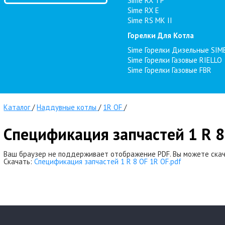
Sime RX TP
Sime RX E
Sime RS MK II
Горелки Для Котла
Sime Горелки Дизельные SIM
Sime Горелки Газовые RIELLO
Sime Горелки Газовые FBR
Каталог
/
Наддувные котлы
/
1R OF
/
Спецификация запчастей 1 R 8
Ваш браузер не поддерживает отображение PDF. Вы можете скач
Скачать:
Спецификация запчастей 1 R 8 OF 1R OF.pdf