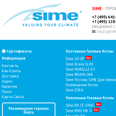
SIME
- ПРО
+7 (495) 641
+7 (495) 128
ЕЖЕДНЕВНО С
SALES@SIM
Сертификаты
Настенные Газовые Котлы
Информация
Хит
Sime GO BF
Sime Brava SLIM
Контакты
Sime MURELLE EV
Как Купить
Sime BRAVA ONE
Доставка
Sime Футляр SIME Для Уличн
Адрес
Размещения Котла
Гарантия
Sime EDEA
Поиск
Карта Сайта
Напольные Газовые Котлы
Хит
Sime RX CE IONO
Рекомендуем горелки
Хит
Sime RMG MK II
Riello