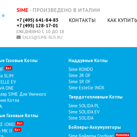
SIME
- ПРОИЗВЕДЕНО В ИТАЛИИ
+7 (495) 641-84-83
КОНТАКТЫ
КАК КУПИТ
+7 (495) 128-17-01
ЕЖЕДНЕВНО С 10 ДО 18
SALES@SIME-RUS.RU
ые Газовые Котлы
Наддувные Котлы
Хит
BF
Sime RONDO
Sime 2R OF
va SLIM
Sime 1R OF
ELLE EV
Sime Estelle INOX
VA ONE
ляр SIME Для Уличного
Твердотопливные Котлы
ния Котла
Sime SOLIDA PL
A
Sime SOLIDA EV
ые Газовые Котлы
Sime SOLIDA
Хит
CE IONO
Бойлеры-Аккумуляторы
Хит
 MK II
Новинка
Sime Бойлеры Cordivari