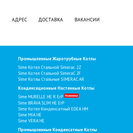
Ь
АДРЕС
ДОСТАВКА
ВАКАНСИИ
Промышленные Жаротрубные Котлы
Sime Котел Стальной Simerac 2Z
Sime Котел Стальной SimeraC 2F
Sime Котлы Стальные SIMERAC AR
Конденсационные Настенные Котлы
Новинка
Sime MURELLE HE R ErP
Sime BRAVA SLIM HE ErP
Sime Котел Конденсатный EDEA HM
Sime MIA HE
Sime VERA HE
Промышленные Конденсатные Котлы