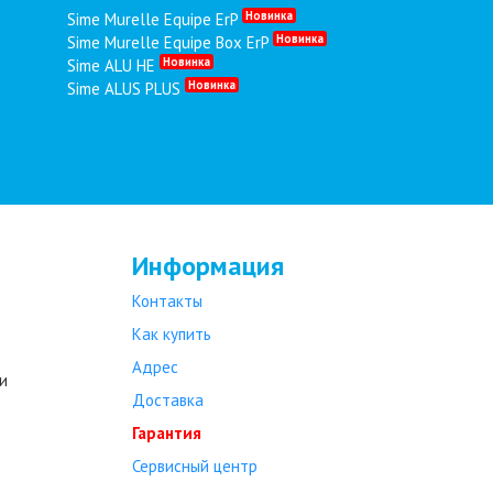
Новинка
Sime Murelle Equipe ErP
Новинка
Sime Murelle Equipe Box ErP
Новинка
Sime ALU HE
Новинка
Sime ALUS PLUS
Информация
Контакты
Как купить
Адрес
и
Доставка
Гарантия
Сервисный центр