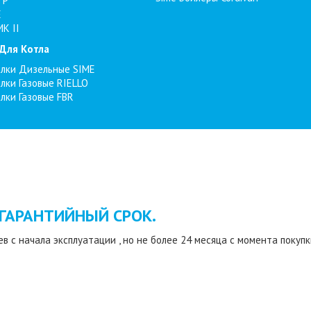
TP
E
MK II
 Для Котла
елки Дизельные SIME
елки Газовые RIELLO
елки Газовые FBR
ГАРАНТИЙНЫЙ СРОК.
в с начала эксплуатации , но не более 24 месяца с момента покупк