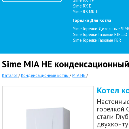
Sime RX TP
Sime RX E
Sime RS MK II
Горелки Для Котла
Sime Горелки Дизельные SIM
Sime Горелки Газовые RIELLO
Sime Горелки Газовые FBR
Sime MIA HE конденсационный
Каталог
/
Конденсационные котлы
/
MIA HE
/
Котел к
Настенные
горелкой 
стали Глу
двухконту