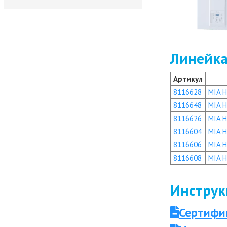
Линейка
Артикул
8116628
MIA H
8116648
MIA H
8116626
MIA H
8116604
MIA H
8116606
MIA H
8116608
MIA H
Инструк
Сертифи