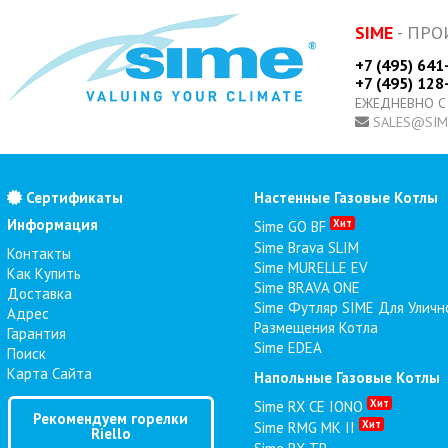
SIME
- ПРО
+7 (495) 641
+7 (495) 128
ЕЖЕДНЕВНО С
SALES@SIM
Сертификаты
Настенные Газовые Котлы
Информация
Хит
Sime GO BF
Sime Brava SLIM
Контакты
Sime MURELLE EV
Как Купить
Sime BRAVA ONE
Доставка
Sime Футляр SIME Для Уличн
Адрес
Размещения Котла
Гарантия
Sime EDEA
Поиск
Карта Сайта
Напольные Газовые Котлы
Хит
Sime RX CE IONO
Рекомендуем горелки
Хит
Sime RMG MK II
Riello