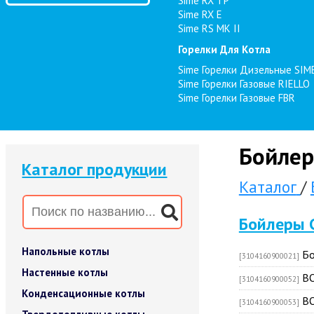
Sime RX TP
Sime RX E
Sime RS MK II
Горелки Для Котла
Sime Горелки Дизельные SIM
Sime Горелки Газовые RIELLO
Sime Горелки Газовые FBR
Бойлер
Каталог продукции
Каталог
/
Бойлеры C
Напольные котлы
Бо
[3104160900021]
Настенные котлы
BO
[3104160900052]
Конденсационные котлы
BO
[3104160900053]