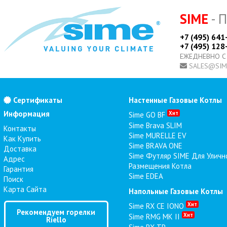
SIME
- 
+7 (495) 641
+7 (495) 128
ЕЖЕДНЕВНО С
SALES@SIM
Сертификаты
Настенные Газовые Котлы
Информация
Хит
Sime GO BF
Sime Brava SLIM
Контакты
Sime MURELLE EV
Как Купить
Sime BRAVA ONE
Доставка
Sime Футляр SIME Для Уличн
Адрес
Размещения Котла
Гарантия
Sime EDEA
Поиск
Карта Сайта
Напольные Газовые Котлы
Хит
Sime RX CE IONO
Рекомендуем горелки
Хит
Sime RMG MK II
Riello