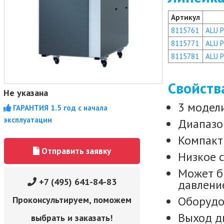
Артикул
8115761
ALU P
8115771
ALU P
8115781
ALU P
Свойств
Не указана
3 модели
ГАРАНТИЯ 1.5 год с начала
эксплуатации
Диапазо
Компакт
Отправить заявку
Низкое 
Может б
+7 (495) 641-84-83
давлени
Оборудо
Проконсультируем, поможем
Выход д
выбрать и заказать!