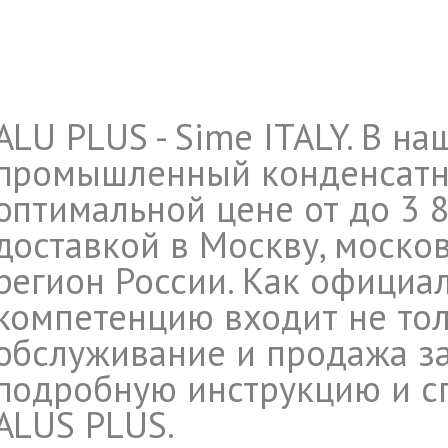
ALU PLUS - Sime ITALY. В н
промышленный конденсатн
оптимальной цене от до 3 8
доставкой в Москву, моско
регион России. Как официа
компетенцию входит не тол
обслуживание и продажа за
подробную инструкцию и с
ALUS PLUS.