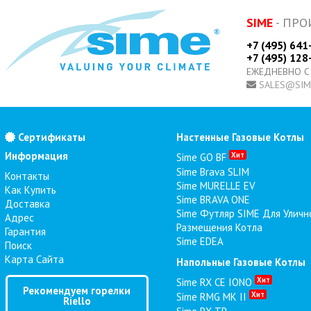
SIME
- ПРО
+7 (495) 641
+7 (495) 128
ЕЖЕДНЕВНО С
SALES@SIM
Сертификаты
Настенные Газовые Котлы
Информация
Хит
Sime GO BF
Sime Brava SLIM
Контакты
Sime MURELLE EV
Как Купить
Sime BRAVA ONE
Доставка
Sime Футляр SIME Для Уличн
Адрес
Размещения Котла
Гарантия
Sime EDEA
Поиск
Карта Сайта
Напольные Газовые Котлы
Хит
Sime RX CE IONO
Рекомендуем горелки
Хит
Sime RMG MK II
Riello