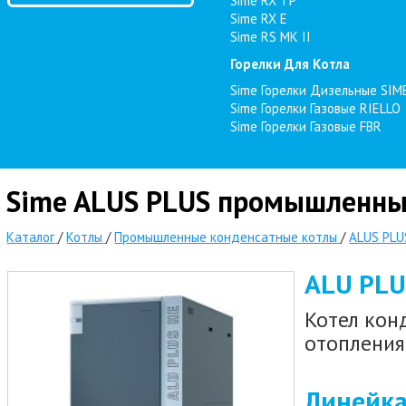
Sime RX TP
Sime RX E
Sime RS MK II
Горелки Для Котла
Sime Горелки Дизельные SIM
Sime Горелки Газовые RIELLO
Sime Горелки Газовые FBR
Sime ALUS PLUS промышленны
Каталог
/
Котлы
/
Промышленные конденсатные котлы
/
ALUS PLU
ALU PLU
Котел кон
отопления
Линейка