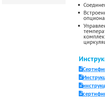
Соединен
Встроен
опциона
Управле
темпера
комплек
циркуля
Инструк
Сертифи
Инструк
инструк
сертифи