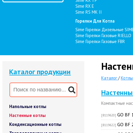
Sime RX TP
Sime RX E
Sime RS MK II
Горелки Для Котла
Sime Горелки Дизельные SIM
Sime Горелки Газовые RIELLO
Sime Горелки Газовые FBR
Настен
Каталог продукции
Каталог
/
Котлы
Настенны
Компактные нас
Напольные котлы
GO BF 
Настенные котлы
[8119620]
Конденсационные котлы
GO BF 
[8119622]