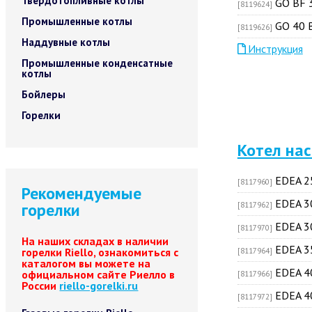
Твердотопливные котлы
GO BF 
[8119624]
Промышленные котлы
GO 40 
[8119626]
Наддувные котлы
Инструкция
Промышленные конденсатные
котлы
Бойлеры
Горелки
Котел на
EDEA 2
[8117960]
Рекомендуемые
EDEA 3
горелки
[8117962]
EDEA 3
[8117970]
На наших складах в наличии
EDEA 3
горелки Riello, ознакомиться с
[8117964]
каталогом вы можете на
EDEA 4
официальном сайте Риелло в
[8117966]
России
riello-gorelki.ru
EDEA 4
[8117972]