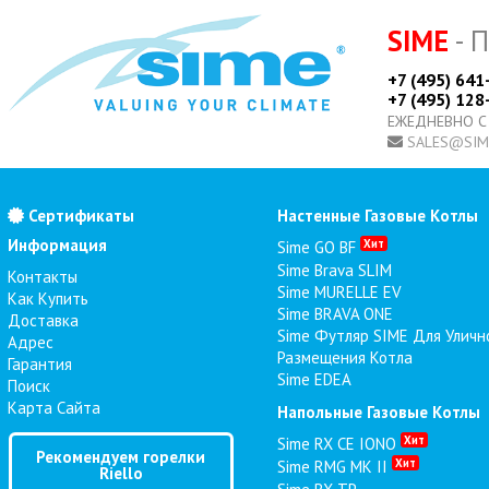
SIME
- 
+7 (495) 641
+7 (495) 128
ЕЖЕДНЕВНО С
SALES@SIM
Сертификаты
Настенные Газовые Котлы
Информация
Хит
Sime GO BF
Sime Brava SLIM
Контакты
Sime MURELLE EV
Как Купить
Sime BRAVA ONE
Доставка
Sime Футляр SIME Для Уличн
Адрес
Размещения Котла
Гарантия
Sime EDEA
Поиск
Карта Сайта
Напольные Газовые Котлы
Хит
Sime RX CE IONO
Рекомендуем горелки
Хит
Sime RMG MK II
Riello