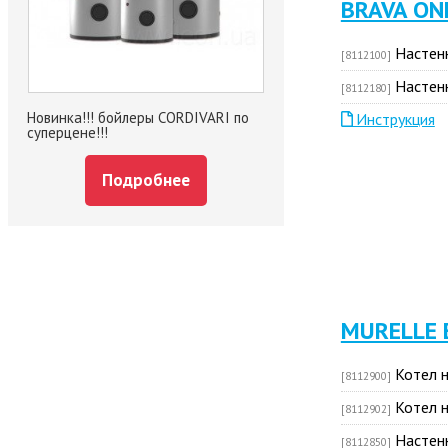
BRAVA ON
Настенн
[8112100]
Настен
[8112180]
Новинка!!! бойлеры CORDIVARI по
Инструкция
суперцене!!!
Подробнее
MURELLE 
Котел 
[8112900]
Котел 
[8112902]
Настен
[8112850]