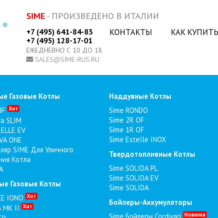
SIME
- ПРОИЗВЕДЕНО В ИТАЛИИ
+7 (495) 641-84-83
КОНТАКТЫ
КАК КУПИТ
+7 (495) 128-17-01
ЕЖЕДНЕВНО С 10 ДО 18
SALES@SIME-RUS.RU
ые Газовые Котлы
Наддувные Котлы
Хит
BF
Sime RONDO
Sime 2R OF
va SLIM
Sime 1R OF
ELLE EV
Sime Estelle INOX
VA ONE
ляр SIME Для Уличного
Твердотопливные Котлы
ния Котла
Sime SOLIDA PL
A
Sime SOLIDA EV
ые Газовые Котлы
Sime SOLIDA
Хит
CE IONO
Бойлеры-Аккумуляторы
Хит
 MK II
Новинка
Sime Бойлеры Cordivari