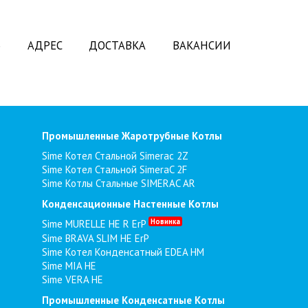
Ь
АДРЕС
ДОСТАВКА
ВАКАНСИИ
Промышленные Жаротрубные Котлы
Sime Котел Стальной Simerac 2Z
Sime Котел Стальной SimeraC 2F
Sime Котлы Стальные SIMERAC AR
Конденсационные Настенные Котлы
Новинка
Sime MURELLE HE R ErP
Sime BRAVA SLIM HE ErP
Sime Котел Конденсатный EDEA HM
Sime MIA HE
Sime VERA HE
Промышленные Конденсатные Котлы