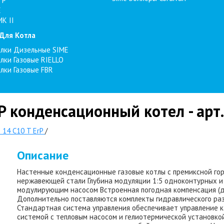
TP
E
MK II
 Для Котла
елки Дизельные SIME
елки Газовые RIELLO
елки Газовые FBR
rP конденсационный котел - ар
 14 C10 T ErP
/
Описание
Настенные конденсационные газовые котлы с премиксной го
нержавеющей стали Глубина модуляции 1:5 одноконтурных и 
модулирующим насосом Встроенная погодная компенсация (д
Дополнительно поставляются комплекты гидравлического раз
Стандартная система управления обеспечивает управление 
системой с тепловым насосом и гелиотермической установк