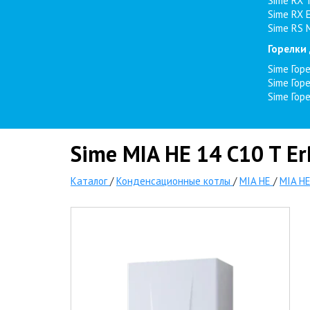
Sime RX 
Sime RX 
Sime RS 
Горелки
Sime Гор
Sime Гор
Sime Гор
Sime MIA HE 14 C10 T E
Каталог
/
Конденсационные котлы
/
MIA HE
/
MIA HE