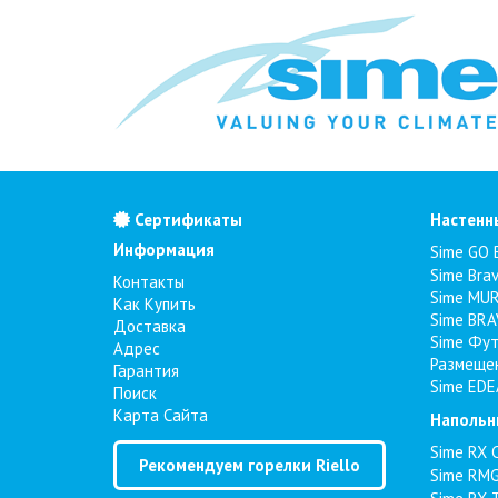
Сертификаты
Настенн
Информация
Sime GO 
Sime Bra
Контакты
Sime MUR
Как Купить
Sime BRA
Доставка
Sime Фут
Адрес
Размеще
Гарантия
Sime EDE
Поиск
Карта Сайта
Напольн
Sime RX 
Рекомендуем горелки Riello
Sime RMG