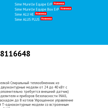
Новинка
Sime Murelle Equipe ErP
Новинка
Sime Murelle Equipe Box ErP
Новинка
Sime ALU HE
Новинка
Sime ALUS PLUS
т.8116648
релкой Спиральный теплообменник из
двухконтурные модели от 24 до 40 кВт с
ополнительно требуется внешний датчик)
делителя и приборов безопасности INAIL
каскадом до 8 котлов Упрощенное управление
ой T-одноконтурные модели со встроенным