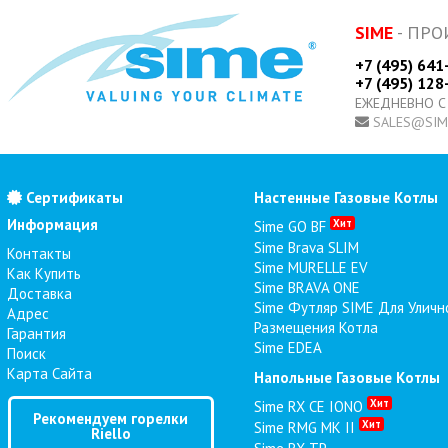
SIME
- ПРО
+7 (495) 641
+7 (495) 128
ЕЖЕДНЕВНО С
SALES@SIM
Сертификаты
Настенные Газовые Котлы
Информация
Хит
Sime GO BF
Sime Brava SLIM
Контакты
Sime MURELLE EV
Как Купить
Sime BRAVA ONE
Доставка
Sime Футляр SIME Для Уличн
Адрес
Размещения Котла
Гарантия
Sime EDEA
Поиск
Карта Сайта
Напольные Газовые Котлы
Хит
Sime RX CE IONO
Рекомендуем горелки
Хит
Sime RMG MK II
Riello