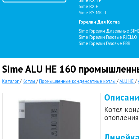
Sime RX TP
Sime RX E
Sime RS MK II
Горелки Для Котла
Sime Горелки Дизельные SIM
Sime Горелки Газовые RIELLO
Sime Горелки Газовые FBR
Sime ALU HE 160 промышленны
Каталог
/
Котлы
/
Промышленные конденсатные котлы
/
ALU HE
/
Описан
Котел кон
отопления
Линейка