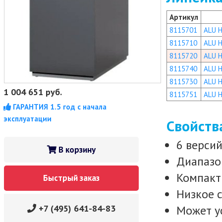
Артикул
8115701
ALU H
8115710
ALU H
8115720
ALU H
8115740
ALU H
8115730
ALU H
1 004 651
руб.
8115751
ALU H
ГАРАНТИЯ 1.5 год с начала
эксплуатации
Свойств
6 версий
В корзину
Диапазо
Компакт
Быстрый заказ
Низкое 
+7 (495) 641-84-83
Может ус