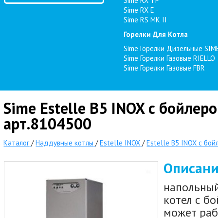
Sime RX TP
Sime RX E
Sime RS MK II
Горелки Для Котла
Sime Горелки Дизельные SIM
Sime Горелки Газовые RIELLO
Sime Горелки Газовые FBR
Sime Estelle B5 INOX с бойлер
арт.8104500
Каталог
/
Наддувные котлы
/
Estelle INOX
/
Estelle B5 INOX с бо
Описан
напольный
котел с б
может раб