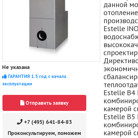
данной мо
отопление
производс
Estelle I
водоснабж
высококач
спроектир
Директиво
Не указана
экономичн
сбалансир
ГАРАНТИЯ 1.5 год с начала
теплоотдач
эксплуатации
Estelle B4
комбиниро
Отправить заявку
камерой сг
Estelle B5
+7 (495) 641-84-83
комбиниро
камерой сг
Проконсультируем, поможем