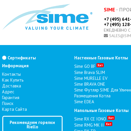
SIME
- ПРО
+7 (495) 641
+7 (495) 128
ЕЖЕДНЕВНО С
SALES@SIM
Сертификаты
Настенные Газовые Котлы
Информация
Хит
Sime GO BF
Sime Brava SLIM
Контакты
Sime MURELLE EV
Как Купить
Sime BRAVA ONE
Доставка
Sime Футляр SIME Для Уличн
Адрес
Размещения Котла
Гарантия
Sime EDEA
Поиск
Карта Сайта
Напольные Газовые Котлы
Хит
Sime RX CE IONO
Рекомендуем горелки
Хит
Sime RMG MK II
Riello