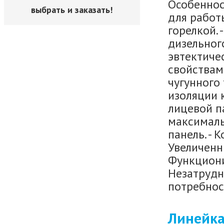
Особенност
выбрать и заказать!
для работ
горелкой. 
дизельного
эвтектиче
свойствам
чугунного
изоляции 
лицевой п
максималь
панель. - 
Увеличенн
Функциони
Незатрудн
потребнос
Линейка