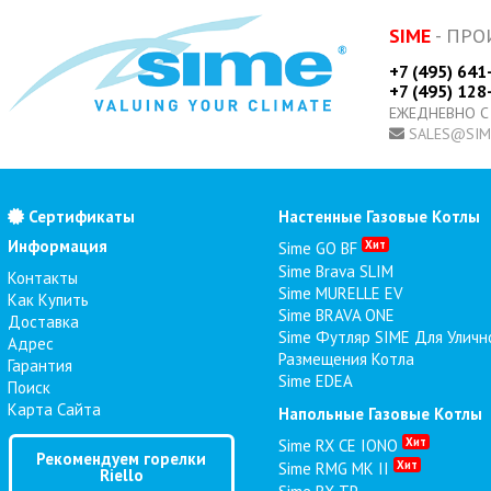
SIME
- ПРО
+7 (495) 641
+7 (495) 128
ЕЖЕДНЕВНО С
SALES@SIM
Сертификаты
Настенные Газовые Котлы
Информация
Хит
Sime GO BF
Sime Brava SLIM
Контакты
Sime MURELLE EV
Как Купить
Sime BRAVA ONE
Доставка
Sime Футляр SIME Для Уличн
Адрес
Размещения Котла
Гарантия
Sime EDEA
Поиск
Карта Сайта
Напольные Газовые Котлы
Хит
Sime RX CE IONO
Рекомендуем горелки
Хит
Sime RMG MK II
Riello