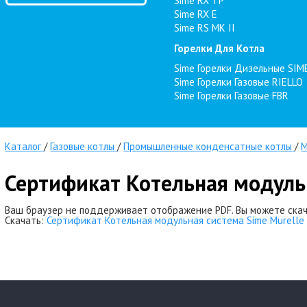
Sime RX TP
Sime RX E
Sime RS MK II
Горелки Для Котла
Sime Горелки Дизельные SIM
Sime Горелки Газовые RIELLO
Sime Горелки Газовые FBR
Каталог
/
Газовые котлы
/
Промышленные конденсатные котлы
/
M
Сертификат Котельная модульн
Ваш браузер не поддерживает отображение PDF. Вы можете скач
Скачать:
Сертификат Котельная модульная система Sime Murelle E