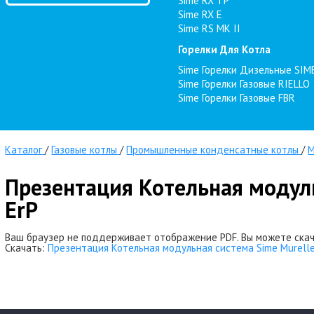
Sime RX TP
Sime RX E
Sime RS MK II
Горелки Для Котла
Sime Горелки Дизельные SIM
Sime Горелки Газовые RIELLO
Sime Горелки Газовые FBR
Каталог
/
Газовые котлы
/
Промышленные конденсатные котлы
/
M
Презентация Котельная модуль
ErP
Ваш браузер не поддерживает отображение PDF. Вы можете скач
Скачать:
Презентация Котельная модульная система Sime Murelle 