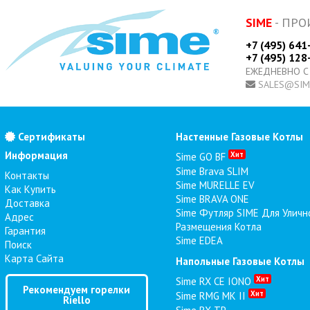
SIME
- ПРО
+7 (495) 641
+7 (495) 128
ЕЖЕДНЕВНО С
SALES@SIM
Сертификаты
Настенные Газовые Котлы
Информация
Хит
Sime GO BF
Sime Brava SLIM
Контакты
Sime MURELLE EV
Как Купить
Sime BRAVA ONE
Доставка
Sime Футляр SIME Для Уличн
Адрес
Размещения Котла
Гарантия
Sime EDEA
Поиск
Карта Сайта
Напольные Газовые Котлы
Хит
Sime RX CE IONO
Рекомендуем горелки
Хит
Sime RMG MK II
Riello