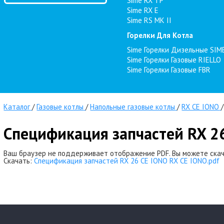
Sime RX TP
Sime RX E
Sime RS MK II
Горелки Для Котла
Sime Горелки Дизельные SIM
Sime Горелки Газовые RIELLO
Sime Горелки Газовые FBR
Каталог
/
Газовые котлы
/
Напольные газовые котлы
/
RX CE IONO
/
Спецификация запчастей RX 26
Ваш браузер не поддерживает отображение PDF. Вы можете скач
Скачать:
Спецификация запчастей RX 26 CE IONO RX CE IONO.pdf