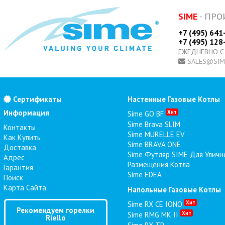
SIME
- ПРО
+7 (495) 641
+7 (495) 128
ЕЖЕДНЕВНО С
SALES@SIM
Сертификаты
Настенные Газовые Котлы
Информация
Хит
Sime GO BF
Sime Brava SLIM
Контакты
Sime MURELLE EV
Как Купить
Sime BRAVA ONE
Доставка
Sime Футляр SIME Для Уличн
Адрес
Размещения Котла
Гарантия
Sime EDEA
Поиск
Карта Сайта
Напольные Газовые Котлы
Хит
Sime RX CE IONO
Рекомендуем горелки
Хит
Sime RMG MK II
Riello